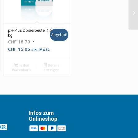
pH-Plus Dosierbeutel 1,5
Angebot!
kg
Ursprünglicher
CHF
16.70
Aktueller
Preis
CHF
15.05
inkl. MwSt.
Preis
war:
ist:
CHF 16.70
In den
Details
Warenkorb
anzeigen
CHF 15.05.
Infos zum
Onlineshop