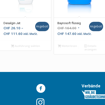
Desalgin Jet
Bayrosoft flüssig
Angebot!
Angebot!
Ursprünglicher
CHF
26.10
–
CHF
164.00
Preisspanne:
Aktueller
Preis
CHF
111.60
CHF
147.60
inkl. MwSt.
inkl. MwSt.
CHF 26.10
Preis
war:
bis
ist:
CHF 164.00
Ausführung wählen
Weiterlesen
Details
anzeigen
CHF 111.60
CHF 147.60.
Verbände