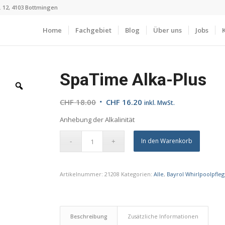
r. 12, 4103 Bottmingen
Home
Fachgebiet
Blog
Über uns
Jobs
SpaTime Alka-Plus
Ursprünglicher
Aktueller
CHF
18.00
CHF
16.20
inkl. MwSt.
Preis
Preis
Anhebung der Alkalinität
war:
ist:
CHF 18.00
CHF 16.20.
In den Warenkorb
Artikelnummer:
21208
Kategorien:
Alle
,
Bayrol Whirlpoolpfleg
Beschreibung
Zusätzliche Informationen