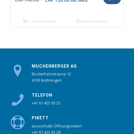
CHF
140.00
CHF
126.00
inkl. MwSt.
Preis
Preis
war:
ist:
CHF 140.00
CHF 126.00.
In den Warenkorb
Details anzeigen
MUCHENBERGER AG
Bruderholzstrasse 12
4103 Bottmingen
TELEFON
+41 61 425 93 25
PIKETT
ausserhalb Öffnungszeiten
+41 61 425 93 28