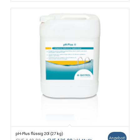
pH-Plus flüssig 20l (27 kg)
Angebot!
Ursprünglicher
Aktueller