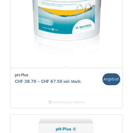
pH-Plus
Angebot!
Preisspanne:
CHF
38.70
–
CHF
67.50
inkl. MwSt.
CHF 38.70
bis
CHF 67.50
Ausführung wählen